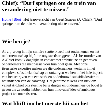
Chief): “Durf springen om de trein van
verandering niet te missen.”
Home
|
Blog
|
Het jaaroverzicht van Geert Spapen (A-Chief): “Durf
springen om de trein van verandering niet te missen.”
Wie ben je?
Al vrij vroeg in mijn carrière startte ik zelf met ondernemen en het
ondernemerschap blijft me nog steeds triggeren. Als bestuurder van
A-Chief kom ik dagelijks in contact met ambitieuze en gedreven
ondernemers die met passie voor hun doel gaan. Met onze
ijzersterke expertise maken we die ondernemers wegwijs in het
complexe subsidielandschap en ontzorgen we hen in het hele traject:
van het schrijven van een sterk en onderbouwd subsidiedossier tot
het indienen van de aanvraag. Het geeft me telkens een kick om
vanuit A-Chief ons steentje bij te dragen en ondernemers de boost te
geven die ze nodig hebben om hun innovatief idee of ambitieus
project te concretiseren.
Wat blijft jou het meeste bij van het