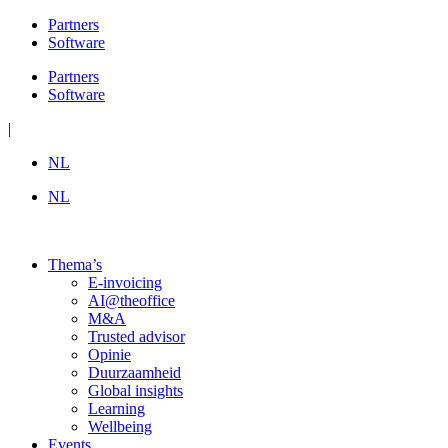
Ga
Partners
naar
Software
de
Partners
inhoud
Software
|
NL
NL
Thema’s
E-invoicing
AI@theoffice
M&A
Trusted advisor
Opinie
Duurzaamheid
Global insights
Learning
Wellbeing
Events