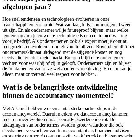
afgelopen jaar?
Hoe snel tendensen en technologieën evolueren in onze
maatschappij en economie. Wat vandaag in is, kan morgen al weer
uit zijn. En als ondernemer wil je futureproof blijven, maar welke
tendens omarm je en welke technologie is een echte meerwaarde
voor je bedrijf. Als ondernemer en ook als expert moet je continu
meegroeien en evolueren om relevant te blijven. Bovendien blijft het
ondernemersklimaat uitdagend met de stijgende kosten en nog
steeds uitdagende arbeidsmarkt. En toch blijft elke ondernemer
vechten voor waar hij of zij in gelooft. Ondernemers zijn en blijven
de fundamenten van onze welvaart en samenleving. En daar kan je
alleen maar ontzettend veel respect voor hebben.
Wat is de belangrijkste ontwikkeling
binnen de accountancy momenteel?
Met A-Chief hebben we een aantal sterke partnerships in de
accountancywereld. Daaruit merken we dat accountancykantoren
meer en meer evolueren naar een adviesverlenende rol. De
uitdagingen van ondernemers worden groter waardoor die ook
steeds meer verwachten van hun accountant als financieel adviseur
en sparring partner. Accountants zijn vaak betrokken bij strategische