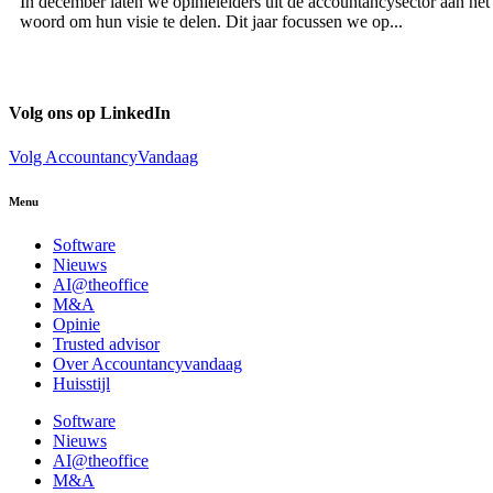
In december laten we opinieleiders uit de accountancysector aan het
woord om hun visie te delen. Dit jaar focussen we op...
Volg ons op LinkedIn
Volg AccountancyVandaag
Menu
Software
Nieuws
AI@theoffice
M&A
Opinie
Trusted advisor
Over Accountancyvandaag
Huisstijl
Software
Nieuws
AI@theoffice
M&A