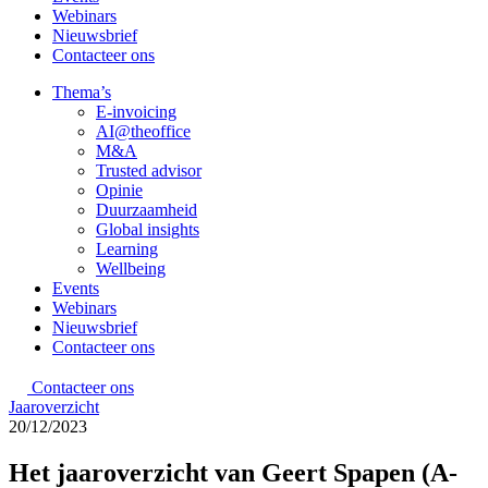
Webinars
Nieuwsbrief
Contacteer ons
Thema’s
E-invoicing
AI@theoffice
M&A
Trusted advisor
Opinie
Duurzaamheid
Global insights
Learning
Wellbeing
Events
Webinars
Nieuwsbrief
Contacteer ons
Contacteer ons
Jaaroverzicht
20/12/2023
Het jaaroverzicht van Geert Spapen (A-