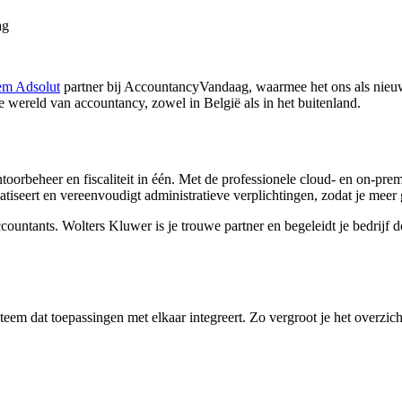
ag
em Adsolut
partner bij AccountancyVandaag, waarmee het ons als nieuw
 wereld van accountancy, zowel in België als in het buitenland.
oorbeheer en fiscaliteit in één. Met de professionele cloud- en on-pre
tiseert en vereenvoudigt administratieve verplichtingen, zodat je meer 
ntants. Wolters Kluwer is je trouwe partner en begeleidt je bedrijf do
.
em dat toepassingen met elkaar integreert. Zo vergroot je het overzich