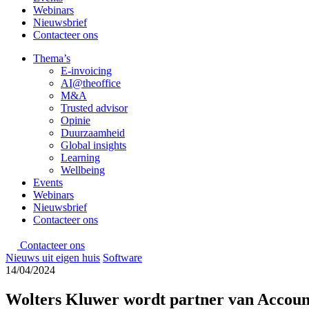
Webinars
Nieuwsbrief
Contacteer ons
Thema’s
E-invoicing
AI@theoffice
M&A
Trusted advisor
Opinie
Duurzaamheid
Global insights
Learning
Wellbeing
Events
Webinars
Nieuwsbrief
Contacteer ons
Contacteer ons
Nieuws uit eigen huis
Software
14/04/2024
Wolters Kluwer wordt partner van Accou