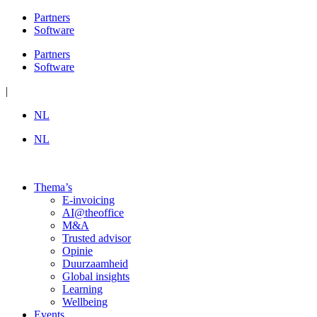
Ga
Partners
naar
Software
de
Partners
inhoud
Software
|
NL
NL
Thema’s
E-invoicing
AI@theoffice
M&A
Trusted advisor
Opinie
Duurzaamheid
Global insights
Learning
Wellbeing
Events