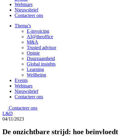
Webinars
Nieuwsbrief
Contacteer ons
Thema’s
E-invoicing
AI@theoffice
M&A
Trusted advisor
Opinie
Duurzaamheid
Global insights
Learning
Wellbeing
Events
Webinars
Nieuwsbrief
Contacteer ons
Contacteer ons
L&D
04/11/2023
De onzichtbare strijd: hoe beïnvloedt