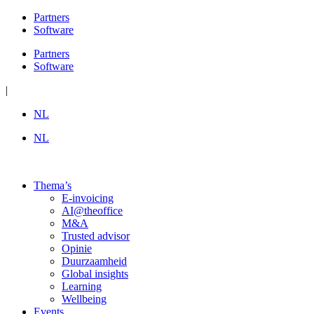
Ga
Partners
naar
Software
de
Partners
inhoud
Software
|
NL
NL
Thema’s
E-invoicing
AI@theoffice
M&A
Trusted advisor
Opinie
Duurzaamheid
Global insights
Learning
Wellbeing
Events