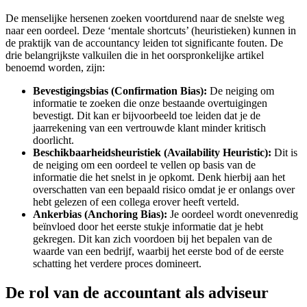
De menselijke hersenen zoeken voortdurend naar de snelste weg
naar een oordeel. Deze ‘mentale shortcuts’ (heuristieken) kunnen in
de praktijk van de accountancy leiden tot significante fouten. De
drie belangrijkste valkuilen die in het oorspronkelijke artikel
benoemd worden, zijn:
Bevestigingsbias (Confirmation Bias):
De neiging om
informatie te zoeken die onze bestaande overtuigingen
bevestigt. Dit kan er bijvoorbeeld toe leiden dat je de
jaarrekening van een vertrouwde klant minder kritisch
doorlicht.
Beschikbaarheidsheuristiek (Availability Heuristic):
Dit is
de neiging om een oordeel te vellen op basis van de
informatie die het snelst in je opkomt. Denk hierbij aan het
overschatten van een bepaald risico omdat je er onlangs over
hebt gelezen of een collega erover heeft verteld.
Ankerbias (Anchoring Bias):
Je oordeel wordt onevenredig
beïnvloed door het eerste stukje informatie dat je hebt
gekregen. Dit kan zich voordoen bij het bepalen van de
waarde van een bedrijf, waarbij het eerste bod of de eerste
schatting het verdere proces domineert.
De rol van de accountant als adviseur