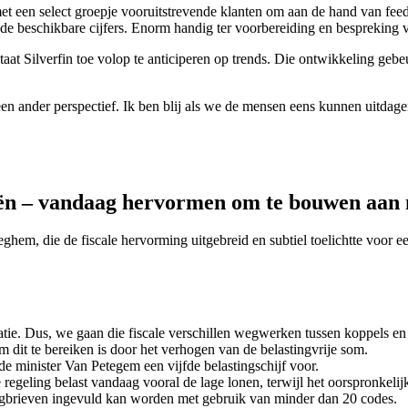
et een select groepje vooruitstrevende klanten om aan de hand van fee
de beschikbare cijfers. Enorm handig ter voorbereiding en bespreking v
aat Silverfin toe volop te anticiperen op trends. Die ontwikkeling gebe
 een ander perspectief. Ik ben blij als we de mensen eens kunnen uitd
ciën – vandaag hervormen om te bouwen aan
hem, die de fiscale hervorming uitgebreid en subtiel toelichtte voor 
atie. Dus, we gaan die fiscale verschillen wegwerken tussen koppels en
dit te bereiken is door het verhogen van de belastingvrije som.
lde minister Van Petegem een vijfde belastingschijf voor.
e regeling belast vandaag vooral de lage lonen, terwijl het oorspronke
ingbrieven ingevuld kan worden met gebruik van minder dan 20 codes.