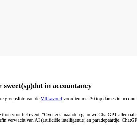
r sweet(sp)dot in accountancy
jke groepsfoto van de
VIP-avond
voordien met 30 top dames in account
 toon voor het event. “Over zes maanden gaan we ChatGPT allemaal dag
in verwacht van AI (artificiële intelligentie) en paradepaardje, ChatG