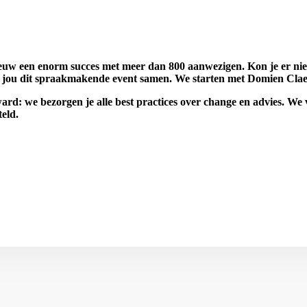
ieuw een enorm succes met meer dan 800 aanwezigen. Kon je er niet
oor jou dit spraakmakende event samen. We starten met Domien Cla
d: we bezorgen je alle best practices over
change en advies
. We 
eld.