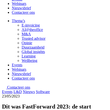
Webinars
Nieuwsbrief
Contacteer ons
Thema’s
E-invoicing
AI@theoffice
M&A
Trusted advisor
Opinie
Duurzaamheid
Global insights
Learning
Wellbeing
Events
Webinars
Nieuwsbrief
Contacteer ons
Contacteer ons
Events
L&D
Nieuws
Software
23/05/2023
Dit was FastForward 2023: de start