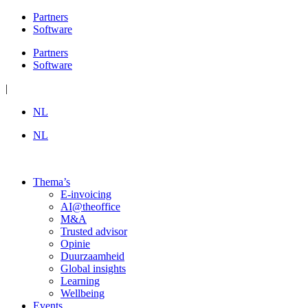
Ga
Partners
naar
Software
de
Partners
inhoud
Software
|
NL
NL
Thema’s
E-invoicing
AI@theoffice
M&A
Trusted advisor
Opinie
Duurzaamheid
Global insights
Learning
Wellbeing
Events