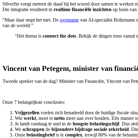
Silverfin voegt meteen de daad bij het woord door samen te werken m
Die integratie resulteert in
realtime financiële inzichten
op basis van 
“Maar daar stopt het niet. De
overname
van AI-specialist Boltzmann st
van de wereld.”
“Het thema is
connect the dots
. Bekijk de dingen eens vanuit
Vincent van Petegem, minister van finan
Tweede spreker van de dag? Minister van Financiën, Vincent van Peteg
Onze 7 belangrijkste conclusies:
Vrijgezellen
voelen zich benadeeld door de huidige fiscale situ
Wie
werkt
, moet er
netto
meer aan over houden. Eén manier om 
Je landt vandaag te snel in de
hoogste belastingschijf
. Dus ste
We
schrappen
de
bijzondere bijdrage sociale zekerheid
. Di
Onze
belastingbrief
is te
complex
, terwijl 80% van de belast