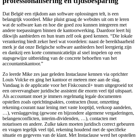
professionalisering en tijdsbesparing
Dat België een rijkdom aan software oplossingen telt, is een
belangrijk voordeel. Mike pluist graag de websites uit om te leren
wat de software kan en hoe die goed zou kunnen integreren met
andere toepassingen binnen de kantoorwerking. Daardoor leert hij
dikwijls aanbieders en hun team zelf ook goed kennen. “Die lokale
verankering biedt zeker heel wat voordelen: naast de bereikbaarheid
merk je dat onze Belgische software aanbieders heel leergierig zijn
en dankzij een korte communicatielijn al snel inspelen op een
stapsgewijze uitbreiding van de concrete behoeften van het
accountantskantoor.”
Zo leerde Mike zes jaar geleden Instaclause kennen via oprichter
Louis Volcke en ging het kantoor er meteen mee aan de slag.
Vandaag is de applicatie voor het Fiskcouncil+ team uitgegroeid tot
een onvervangbare juridische assistent die enorm veel tijd uitspaart.
Als accountant moet je immers regelmatig legale documenten
opstellen zoals oprichtingsaktes, contracten (huur, omzetting
rekening-courant naar lening met vaste looptijd, verkoop aandelen,
…), verslaggeving (gewone en bijzondere algemene vergaderingen,
belangenconflicten, interim-dividenden, …), contacten met
notarissen en andere. Zulke taken moeten juridisch correct gebeuren
en vragen tegelijk veel tijd, rekening houdend met de specifieke
situatie en gegevens van de klant. Met Instaclause werd het opstellen