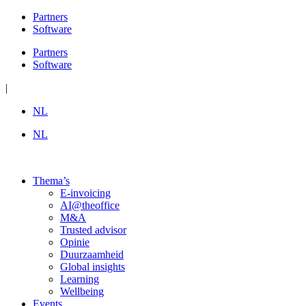
Ga
Partners
naar
Software
de
Partners
inhoud
Software
|
NL
NL
Thema’s
E-invoicing
AI@theoffice
M&A
Trusted advisor
Opinie
Duurzaamheid
Global insights
Learning
Wellbeing
Events