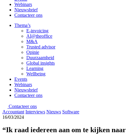
Webinars
Nieuwsbrief
Contacteer ons
Thema’s
E-invoicing
AI@theoffice
M&A
Trusted advisor
Opinie
Duurzaamheid
Global insights
Learning
Wellbeing
Events
Webinars
Nieuwsbrief
Contacteer ons
Contacteer ons
Accountant
Interviews
Nieuws
Software
16/03/2024
“Ik raad iedereen aan om te kijken naar