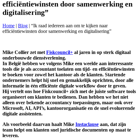
efficiëntiewinsten door samenwerking en
digitalisering”
Home
|
Blog
|
“Ik raad iedereen aan om te kijken naar
efficiëntiewinsten door samenwerking en digitalisering”
Mike Collier zet met
Fiskcouncil+
al jaren in op sterk digitaal
onderbouwde dienstverlening.
In België hebben we volgens Mike een weelde aan interessante
tools die je als accountant toelaten om tijd- en efficiëntiewinsten
te boeken voor zowel het kantoor als de klanten. Startende
ondernemers helpt hij snel en gemakkelijk oprichten, door alle
informatie in één efficiënte digitale workflow door te geven.
Hij vertelt ons hoe Fiskcouncil+ zich met de juiste software tools
organiseert om klanten te bedienen. Dan hebben we het niet
alleen over bekende accountancy toepassingen, maar ook over
Microsoft, AI, API’s, kantoororganisatie en de snel evoluerende
digitale assistenten.
Als voorbeeld daarvan haalt Mike
Instaclause
aan, dat zijn
team helpt om klanten snel juridische documenten op maat te
leveren.