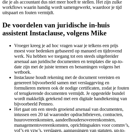
die je als accountant dus niet meer hoeft te stellen. Het zijn zulke
workflows waarin handig wordt samengewerkt, waardoor je tijd
uitspaart en fouten vermijdt.
De voordelen van juridische in-huis
assistent Instaclause, volgens Mike
Vroeger kreeg je ad hoc vragen waar je telkens een prijs
moest voor bedenken gebaseerd op manueel en tijdrovend
werk. Nu hebben we toegang tot een steeds uitgebreider
arsenaal aan juridische documenten en templates die up-to-
date zijn met de juiste termen en benamingen volgens het
wetboek.
Instaclause houdt rekening met de document vereisten en
genereert bijvoorbeeld samen met verslaggeving en
formulieren meteen ook de nodige certificaten, zodat je fouten
of terugkerende documenten vermijdt. Je opgestelde bundel
wordt makkelijk getekend met een digitale handtekening van
bijvoorbeeld Penneo.
Het gaat om een steeds groeiend arsenaal van documenten,
intussen een 20 tal waaronder opdrachtbrieven, contracten,
huurovereenkomsten, aandeelhoudersovereenkomsten,
managementovereenkomsten, oprichtingsaktes voor commv’s,
vof’s en vzw’s, verslagen, aanpassingen van statuten, up-to-