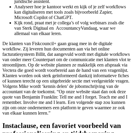
juridische assistent.
Analyseer hoe je kantoor werkt en kijk of je zelf workflows
kan digitaliseren met tools zoals bijvoorbeeld Zapier,
Microsoft Copilot of ChatGPT.
Kijk rond, praat met je collega’s of volg webinars zoals die
van Sterk Digitaal en AccountancyVandaag, waar we
allemaal van elkaar leren.
De klanten van Fiskcouncil+ gaan graag mee in de digitale
workflow. Zij leveren hun documenten aan via het online
facturatiesysteem Billit, dat aangevuld wordt met digitale workflows
van onder meer Counterpart om de communicatie met klanten vlot te
stroomlijnen. Op de website plannen ze makkelijk een afspraak via
Vectera die goed wordt voorbereid aan de hand van een vragenlijst.
Klanten worden ook sterk geïnformeerd dankzij informatieve fiches
of kunnen terecht op een uitgebreide sectie met veelgestelde vragen.
Volgens Mike wordt ‘kennis delen’ de jobomschrijving van de
accountant van de toekomst. “Op onze website staat dan ook deze
quote van Benjamin Franklin: Tell me and I forget. Teach me and I
remember. Involve me and I learn. Een volgende stap zou kunnen
zijn om onze ondernemers een platform te geven waarmee ze ook
van elkaar kunnen leren.”
Instaclause, een favoriet voorbeeld van