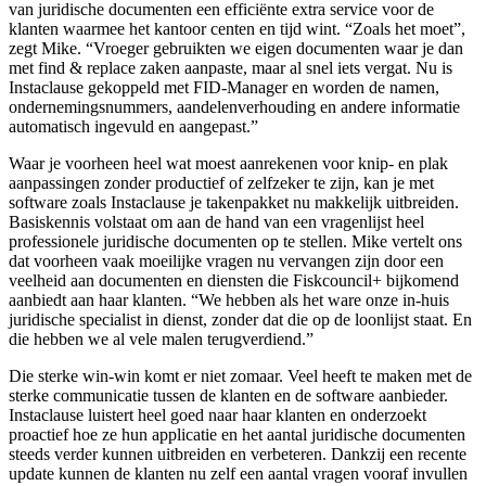
van juridische documenten een efficiënte extra service voor de
klanten waarmee het kantoor centen en tijd wint. “Zoals het moet”,
zegt Mike. “Vroeger gebruikten we eigen documenten waar je dan
met find & replace zaken aanpaste, maar al snel iets vergat. Nu is
Instaclause gekoppeld met FID-Manager en worden de namen,
ondernemingsnummers, aandelenverhouding en andere informatie
automatisch ingevuld en aangepast.”
Waar je voorheen heel wat moest aanrekenen voor knip- en plak
aanpassingen zonder productief of zelfzeker te zijn, kan je met
software zoals Instaclause je takenpakket nu makkelijk uitbreiden.
Basiskennis volstaat om aan de hand van een vragenlijst heel
professionele juridische documenten op te stellen. Mike vertelt ons
dat voorheen vaak moeilijke vragen nu vervangen zijn door een
veelheid aan documenten en diensten die Fiskcouncil+ bijkomend
aanbiedt aan haar klanten. “We hebben als het ware onze in-huis
juridische specialist in dienst, zonder dat die op de loonlijst staat. En
die hebben we al vele malen terugverdiend.”
Die sterke win-win komt er niet zomaar. Veel heeft te maken met de
sterke communicatie tussen de klanten en de software aanbieder.
Instaclause luistert heel goed naar haar klanten en onderzoekt
proactief hoe ze hun applicatie en het aantal juridische documenten
steeds verder kunnen uitbreiden en verbeteren. Dankzij een recente
update kunnen de klanten nu zelf een aantal vragen vooraf invullen