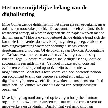
Het onvermijdelijke belang van de
digitalisering
Mike Collier ziet de digitalisering niet alleen als een groeikans, maar
ook als een noodzakelijkheid. “De accountant heeft een fantastisch
waardevol beroep, al worden degenen die op papier werken met de
dag schaarser.” Mike is ervan overtuigd dat de digitale trend zich de
komende jaren verder doorzet. Er zijn signalen genoeg, zoals de e-
invoicingverplichting waardoor boekingen steeds verder
geautomatiseerd worden. Of de opkomst van Dexxter, Accountable
en Cashaca waarmee eenmanszaken zelfstandiger aan de slag
kunnen. Tegelijk beseft Mike dat de snelle digitalisering voor veel
accountants een uitdaging is. “Je moet in deze sector constant
evolueren en dus blijvend up-to-date zijn over de nieuwe
mogelijkheden. Maar het is toch vooral een heel boeiende periode
om accountant te zijn: ons beroep verandert en dankzij de
digitalisering kunnen we efficiënter werken en ons dienstenaanbod
uitbreiden. Zo kunnen we eindelijk de rol van bedrijfsadviseur
opnemen.”
Mike kijkt graag rond om goed op te volgen hoe je het kantoor
organiseert, tijdswinsten realiseert en extra waarde creëert voor de
medewerkers en de klanten. Daarbij gaat veel aandacht naar