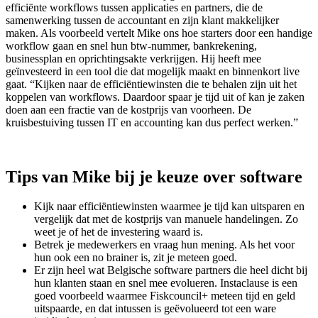
efficiënte workflows tussen applicaties en partners, die de
samenwerking tussen de accountant en zijn klant makkelijker
maken. Als voorbeeld vertelt Mike ons hoe starters door een handige
workflow gaan en snel hun btw-nummer, bankrekening,
businessplan en oprichtingsakte verkrijgen. Hij heeft mee
geïnvesteerd in een tool die dat mogelijk maakt en binnenkort live
gaat. “Kijken naar de efficiëntiewinsten die te behalen zijn uit het
koppelen van workflows. Daardoor spaar je tijd uit of kan je zaken
doen aan een fractie van de kostprijs van voorheen. De
kruisbestuiving tussen IT en accounting kan dus perfect werken.”
Tips van Mike bij je keuze over software
Kijk naar efficiëntiewinsten waarmee je tijd kan uitsparen en
vergelijk dat met de kostprijs van manuele handelingen. Zo
weet je of het de investering waard is.
Betrek je medewerkers en vraag hun mening. Als het voor
hun ook een no brainer is, zit je meteen goed.
Er zijn heel wat Belgische software partners die heel dicht bij
hun klanten staan en snel mee evolueren. Instaclause is een
goed voorbeeld waarmee Fiskcouncil+ meteen tijd en geld
uitspaarde, en dat intussen is geëvolueerd tot een ware