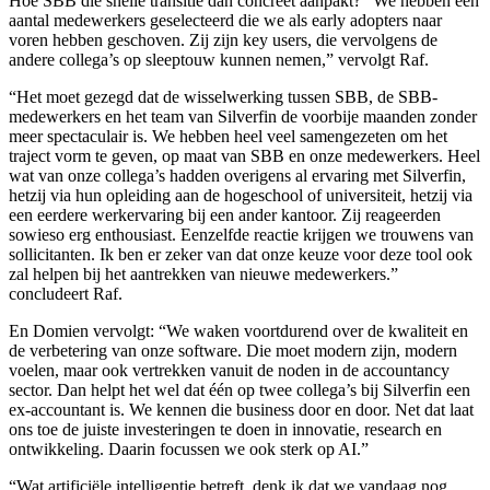
Hoe SBB die snelle transitie dan concreet aanpakt? “We hebben een
aantal medewerkers geselecteerd die we als early adopters naar
voren hebben geschoven. Zij zijn key users, die vervolgens de
andere collega’s op sleeptouw kunnen nemen,” vervolgt Raf.
“Het moet gezegd dat de wisselwerking tussen SBB, de SBB-
medewerkers en het team van Silverfin de voorbije maanden zonder
meer spectaculair is. We hebben heel veel samengezeten om het
traject vorm te geven, op maat van SBB en onze medewerkers. Heel
wat van onze collega’s hadden overigens al ervaring met Silverfin,
hetzij via hun opleiding aan de hogeschool of universiteit, hetzij via
een eerdere werkervaring bij een ander kantoor. Zij reageerden
sowieso erg enthousiast. Eenzelfde reactie krijgen we trouwens van
sollicitanten. Ik ben er zeker van dat onze keuze voor deze tool ook
zal helpen bij het aantrekken van nieuwe medewerkers.”
concludeert Raf.
En Domien vervolgt: “We waken voortdurend over de kwaliteit en
de verbetering van onze software. Die moet modern zijn, modern
voelen, maar ook vertrekken vanuit de noden in de accountancy
sector. Dan helpt het wel dat één op twee collega’s bij Silverfin een
ex-accountant is. We kennen die business door en door. Net dat laat
ons toe de juiste investeringen te doen in innovatie, research en
ontwikkeling. Daarin focussen we ook sterk op AI.”
“Wat artificiële intelligentie betreft, denk ik dat we vandaag nog