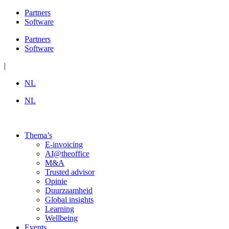
Ga
Partners
naar
Software
de
Partners
inhoud
Software
|
NL
NL
Thema’s
E-invoicing
AI@theoffice
M&A
Trusted advisor
Opinie
Duurzaamheid
Global insights
Learning
Wellbeing
Events