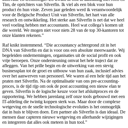
Tim, de oprichters van Silverfin. Ik viel als een blok voor hun
product én hun visie. Zeven jaar geleden werd ik verantwoordelijk
voor de Belgische Product Unit van Silverfin, het hart van alle
research en ontwikkeling. Het sterke aan Silverfin is net dat we heel
veel voeling hebben met accountants. Heel wat collega’s komen uit
die wereld. We mogen niet voor niets 28 van de top 30-kantoren tot
onze klanten rekenen.”
Raf knikt instemmend. “Die accountancy achtergrond zit in het
DNA van Silverfin en dat is voor ons een absolute meerwaarde. Wij
begeleiden ondernemingen, organisaties uit de social profit en ook
vrije beroepen. Onze ondersteuning omvat het hele traject dat ze
afleggen. Van het prille begin en de uitwerking van een stevig
businessplan tot de groei en uitbouw van hun zaak, inclusief advies
over het aanwerven van personeel. We waren al een hele tijd aan het
praten met Silverfin. Na de optimalisatie van ons pre-accounting-
proces, is de tijd rijp om ook de post accounting een nieuw elan te
geven. Silverfin is de logische keuze voor het afsluitproces en de
rapportering. We hebben jarenlang zelf onze tools gebouwd met een
IT-afdeling die twintig koppen sterk was. Maar door de complexe
wetgeving en de snelle technologische evoluties is het onmogelijk
dat in huis te blijven doen. Een partner als Silverfin is dan ideaal. De
mensen daar capteren nieuwe wetgeving en allerhande wijzigingen
en integreren dat alles ook meteen in hun tool.”