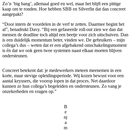
Zo’n ‘big bang’, allemaal goed en wel, maar het blijft een pittige
kaap om te ronden. Hoe hebben SBB en Silverfin dat dan concreet
aangepakt?
“Door intern de voordelen in de verf te zetten. Daarmee begint het
al”, benadrukt Davy. “Bij een gefaseerde roll-out zien we dan dat
mensen de deadline toch altijd een beetje voor zich uitschuiven. Dan
is een duidelijk momentum beter, vinden we. De gebruikers – mijn
collega’s dus – weten dat er een afgebakend omschakelingsmoment
is én dat we ook geen twee systemen naast elkaar moeten blijven
ondersteunen.
Concreet betekent dat: je medewerkers meteen meenemen in een
korte, maar stevige opleidingsperiode. Wij kozen bewust voor een
aantal keyusers, die voorop lopen in dat proces. Net daardoor
kunnen ze hun collega’s begeleiden en ondersteunen. Zo vang je
onzekerheden en vragen op.”
B
e
nj
a
m