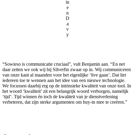
in
e
n
D
a
v
y
“Sowieso is communicatie cruciaal”, vult Benjamin aan. “En net
daar zetten we ook wij bij Silverfin zwaar op in. Wij communiceren
van onze kant al maanden voor het eigenlijke ‘live gaan’. Dat liet
iedereen toe te wennen aan het idee van een nieuwe technologie.
We focussen daarbij erg op de intrinsieke kwaliteit van onze tool. In
het woord ‘kwaliteit’ zit een belangrijk woord verborgen, namelijk
‘tijd’. Tijd winnen én toch de kwaliteit van je dienstverlening
verbeteren, dat zijn sterke argumenten om buy-in mee te creëren.”