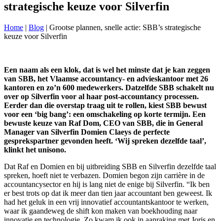
strategische keuze voor Silverfin
Home
|
Blog
|
Grootse plannen, snelle actie: SBB’s strategische
keuze voor Silverfin
Een naam als een klok, dat is wel het minste dat je kan zeggen
van SBB, het Vlaamse accountancy- en advieskantoor met 26
kantoren en zo’n 600 medewerkers. Datzelfde SBB schakelt nu
over op Silverfin voor al haar post-accountancy processen.
Eerder dan die overstap traag uit te rollen, kiest SBB bewust
voor een ‘big bang’: een omschakeling op korte termijn. Een
bewuste keuze van Raf Dom, CEO van SBB, die in General
Manager van Silverfin Domien Claeys de perfecte
gesprekspartner gevonden heeft. ‘Wij spreken dezelfde taal’,
klinkt het unisono.
Dat Raf en Domien en bij uitbreiding SBB en Silverfin dezelfde taal
spreken, hoeft niet te verbazen. Domien begon zijn carrière in de
accountancysector en hij is lang niet de enige bij Silverfin. “Ik ben
er best trots op dat ik meer dan tien jaar accountant ben geweest. Ik
had het geluk in een vrij innovatief accountantskantoor te werken,
waar ik gaandeweg de shift kon maken van boekhouding naar
innovatie en technologie. Zo kwam ik ook in aanraking met Joris en