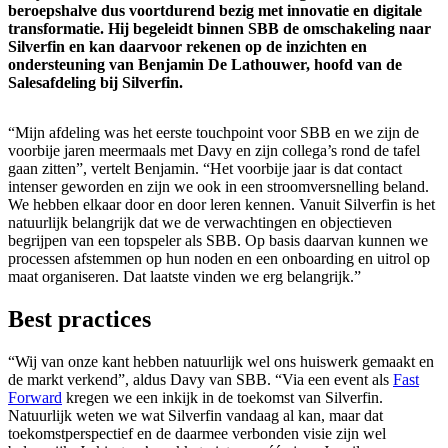
beroepshalve dus voortdurend bezig met innovatie en digitale
transformatie. Hij begeleidt binnen SBB de omschakeling naar
Silverfin en kan daarvoor rekenen op de inzichten en
ondersteuning van Benjamin De Lathouwer, hoofd van de
Salesafdeling bij Silverfin.
“Mijn afdeling was het eerste touchpoint voor SBB en we zijn de
voorbije jaren meermaals met Davy en zijn collega’s rond de tafel
gaan zitten”, vertelt Benjamin. “Het voorbije jaar is dat contact
intenser geworden en zijn we ook in een stroomversnelling beland.
We hebben elkaar door en door leren kennen. Vanuit Silverfin is het
natuurlijk belangrijk dat we de verwachtingen en objectieven
begrijpen van een topspeler als SBB. Op basis daarvan kunnen we
processen afstemmen op hun noden en een onboarding en uitrol op
maat organiseren. Dat laatste vinden we erg belangrijk.”
Best practices
“Wij van onze kant hebben natuurlijk wel ons huiswerk gemaakt en
de markt verkend”, aldus Davy van SBB. “Via een event als
Fast
Forward
kregen we een inkijk in de toekomst van Silverfin.
Natuurlijk weten we wat Silverfin vandaag al kan, maar dat
toekomstperspectief en de daarmee verbonden visie zijn wel