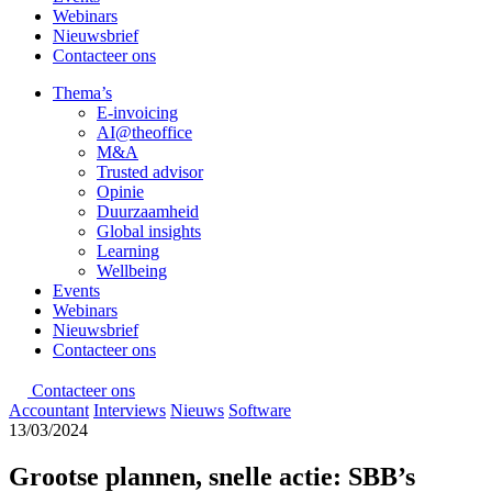
Webinars
Nieuwsbrief
Contacteer ons
Thema’s
E-invoicing
AI@theoffice
M&A
Trusted advisor
Opinie
Duurzaamheid
Global insights
Learning
Wellbeing
Events
Webinars
Nieuwsbrief
Contacteer ons
Contacteer ons
Accountant
Interviews
Nieuws
Software
13/03/2024
Grootse plannen, snelle actie: SBB’s