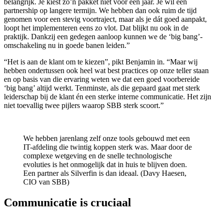
belangrijk. Je kiest zo’n pakket niet voor één jaar. Je wil een
partnership op langere termijn. We hebben dan ook ruim de tijd
genomen voor een stevig voortraject, maar als je dát goed aanpakt,
loopt het implementeren eens zo vlot. Dat blijkt nu ook in de
praktijk. Dankzij een gedegen aanloop kunnen we de ‘big bang’-
omschakeling nu in goede banen leiden.”
“Het is aan de klant om te kiezen”, pikt Benjamin in. “Maar wij
hebben ondertussen ook heel wat best practices op onze teller staan
en op basis van die ervaring weten we dat een goed voorbereide
‘big bang’ altijd werkt. Tenminste, als die gepaard gaat met sterk
leiderschap bij de klant én een sterke interne communicatie. Het zijn
niet toevallig twee pijlers waarop SBB sterk scoort.”
We hebben jarenlang zelf onze tools gebouwd met een
IT-afdeling die twintig koppen sterk was. Maar door de
complexe wetgeving en de snelle technologische
evoluties is het onmogelijk dat in huis te blijven doen.
Een partner als Silverfin is dan ideaal. (Davy Haesen,
CIO van SBB)
Communicatie is cruciaal