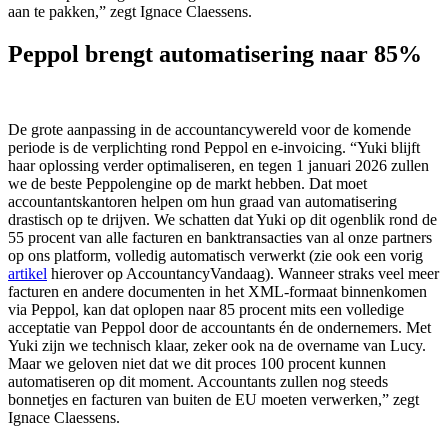
aan te pakken,” zegt Ignace Claessens.
Peppol brengt automatisering naar 85%
De grote aanpassing in de accountancywereld voor de komende
periode is de verplichting rond Peppol en e-invoicing. “Yuki blijft
haar oplossing verder optimaliseren, en tegen 1 januari 2026 zullen
we de beste Peppolengine op de markt hebben. Dat moet
accountantskantoren helpen om hun graad van automatisering
drastisch op te drijven. We schatten dat Yuki op dit ogenblik rond de
55 procent van alle facturen en banktransacties van al onze partners
op ons platform, volledig automatisch verwerkt (zie ook een vorig
artikel
hierover op AccountancyVandaag). Wanneer straks veel meer
facturen en andere documenten in het XML-formaat binnenkomen
via Peppol, kan dat oplopen naar 85 procent mits een volledige
acceptatie van Peppol door de accountants én de ondernemers. Met
Yuki zijn we technisch klaar, zeker ook na de overname van Lucy.
Maar we geloven niet dat we dit proces 100 procent kunnen
automatiseren op dit moment. Accountants zullen nog steeds
bonnetjes en facturen van buiten de EU moeten verwerken,” zegt
Ignace Claessens.