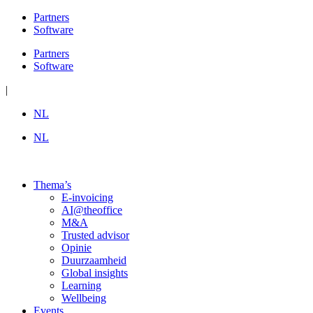
Ga
Partners
naar
Software
de
Partners
inhoud
Software
|
NL
NL
Thema’s
E-invoicing
AI@theoffice
M&A
Trusted advisor
Opinie
Duurzaamheid
Global insights
Learning
Wellbeing
Events