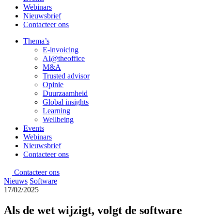
Webinars
Nieuwsbrief
Contacteer ons
Thema’s
E-invoicing
AI@theoffice
M&A
Trusted advisor
Opinie
Duurzaamheid
Global insights
Learning
Wellbeing
Events
Webinars
Nieuwsbrief
Contacteer ons
Contacteer ons
Nieuws
Software
17/02/2025
Als de wet wijzigt, volgt de software