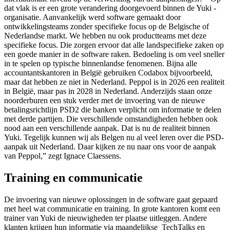
dat vlak is er een grote verandering doorgevoerd binnen de Yuki -
organisatie. Aanvankelijk werd software gemaakt door
ontwikkelingsteams zonder specifieke focus op de Belgische of
Nederlandse markt. We hebben nu ook productteams met deze
specifieke focus. Die zorgen ervoor dat alle landspecifieke zaken op
een goede manier in de software raken. Bedoeling is om veel sneller
in te spelen op typische binnenlandse fenomenen. Bijna alle
accountantskantoren in België gebruiken Codabox bijvoorbeeld,
maar dat hebben ze niet in Nederland. Peppol is in 2026 een realiteit
in België, maar pas in 2028 in Nederland. Anderzijds staan onze
noorderburen een stuk verder met de invoering van de nieuwe
betalingsrichtlijn PSD2 die banken verplicht om informatie te delen
met derde partijen. Die verschillende omstandigheden hebben ook
nood aan een verschillende aanpak. Dat is nu de realiteit binnen
Yuki. Tegelijk kunnen wij als Belgen nu al veel leren over die PSD-
aanpak uit Nederland. Daar kijken ze nu naar ons voor de aanpak
van Peppol,” zegt Ignace Claessens.
Training en communicatie
De invoering van nieuwe oplossingen in de software gaat gepaard
met heel wat communicatie en training. In grote kantoren komt een
trainer van Yuki de nieuwigheden ter plaatse uitleggen. Andere
klanten krijgen hun informatie via maandelijkse TechTalks en