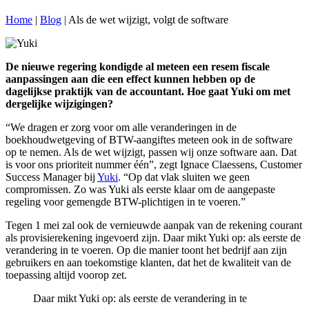
Home
|
Blog
|
Als de wet wijzigt, volgt de software
De nieuwe regering kondigde al meteen een resem fiscale
aanpassingen aan die een effect kunnen hebben op de
dagelijkse praktijk van de accountant. Hoe gaat Yuki om met
dergelijke wijzigingen?
“We dragen er zorg voor om alle veranderingen in de
boekhoudwetgeving of BTW-aangiftes meteen ook in de software
op te nemen. Als de wet wijzigt, passen wij onze software aan. Dat
is voor ons prioriteit nummer één”, zegt Ignace Claessens, Customer
Success Manager bij
Yuki
. “Op dat vlak sluiten we geen
compromissen. Zo was Yuki als eerste klaar om de aangepaste
regeling voor gemengde BTW-plichtigen in te voeren.”
Tegen 1 mei zal ook de vernieuwde aanpak van de rekening courant
als provisierekening ingevoerd zijn. Daar mikt Yuki op: als eerste de
verandering in te voeren. Op die manier toont het bedrijf aan zijn
gebruikers en aan toekomstige klanten, dat het de kwaliteit van de
toepassing altijd voorop zet.
Daar mikt Yuki op: als eerste de verandering in te