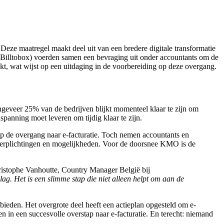
 Deze maatregel maakt deel uit van een bredere digitale transformatie
 (Billtobox) voerden samen een bevraging uit onder accountants om de
ikt, wat wijst op een uitdaging in de voorbereiding op deze overgang.
Ongeveer 25% van de bedrijven blijkt momenteel klaar te zijn om
nspanning moet leveren om tijdig klaar te zijn.
op de overgang naar e-facturatie. Toch nemen accountants en
e verplichtingen en mogelijkheden. Voor de doorsnee KMO is de
istophe Vanhoutte, Country Manager België bij
ag. Het is een slimme stap die niet alleen helpt om aan de
ieden. Het overgrote deel heeft een actieplan opgesteld om e-
n in een succesvolle overstap naar e-facturatie. En terecht: niemand