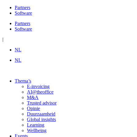
Ga
Partners
naar
Software
de
Partners
inhoud
Software
|
NL
NL
Thema’s
E-invoicing
AI@theoffice
M&A
Trusted advisor
Opinie
Duurzaamheid
Global insights
Learning
Wellbeing
Events