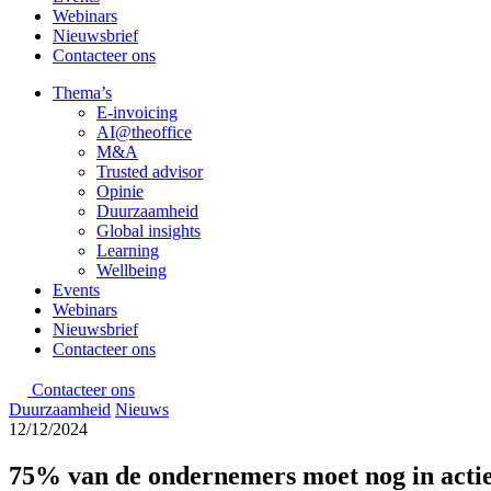
Webinars
Nieuwsbrief
Contacteer ons
Thema’s
E-invoicing
AI@theoffice
M&A
Trusted advisor
Opinie
Duurzaamheid
Global insights
Learning
Wellbeing
Events
Webinars
Nieuwsbrief
Contacteer ons
Contacteer ons
Duurzaamheid
Nieuws
12/12/2024
75% van de ondernemers moet nog in actie 