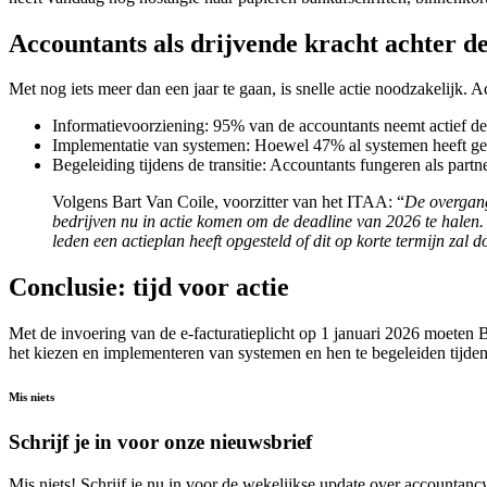
Accountants als drijvende kracht achter de
Met nog iets meer dan een jaar te gaan, is snelle actie noodzakelijk. A
Informatievoorziening: 95% van de accountants neemt actief de
Implementatie van systemen: Hoewel 47% al systemen heeft geï
Begeleiding tijdens de transitie: Accountants fungeren als partn
Volgens Bart Van Coile, voorzitter van het ITAA: “
De overgang
bedrijven nu in actie komen om de deadline van 2026 te halen. A
leden een actieplan heeft opgesteld of dit op korte termijn zal d
Conclusie: tijd voor actie
Met de invoering van de e-facturatieplicht op 1 januari 2026 moeten B
het kiezen en implementeren van systemen en hen te begeleiden tijdens
Mis niets
Schrijf je in voor onze nieuwsbrief
Mis niets! Schrijf je nu in voor de wekelijkse update over accountancy