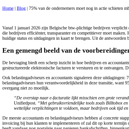
Home
|
Blog
|
75% van de ondernemers moet nog in actie schieten mbt 
Vanaf 1 januari 2026 zijn Belgische btw-plichtige bedrijven verplicht 
die bedrijven efficiënter, transparanter en competitiever moet maken
huidige status en uitdagingen in kaart te brengen. Uit de antwoorden 
Een gemengd beeld van de voorbereidingen
De bevraging biedt een scherp inzicht in hoe bedrijven en accountants
gestructureerde elektronische facturen te versturen en te ontvangen. D
Ook belastingadviseurs en accountants signaleren deze uitdagingen: 
belastingadviseurs hun verantwoordelijkheid in deze transitie, want
overgang niet zo moeilijk.
“De overstap naar e-facturatie lijkt misschien een grote verand
Unifiedpost.
“Met gebruiksvriendelijke tools zoals Billtobox e
wettelijke verplichtingen te voldoen, maar bedrijven ook tijd 
De meeste accountants en belastingadviseurs hebben al concrete stapp
invoicing bij hun klanten te implementeren of zal dit op korte termij
heeft vandaag nog nostalgie naar papieren bankafschriften, binnenkort