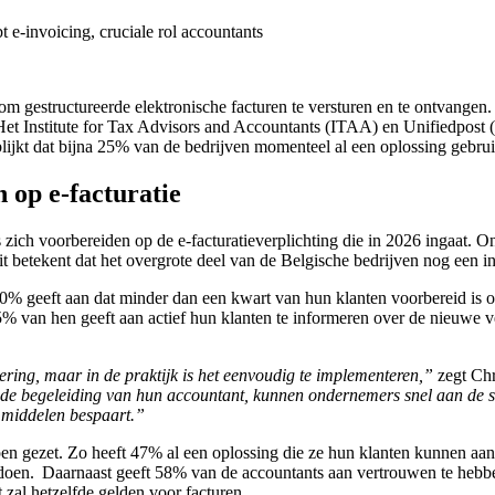
e-invoicing, cruciale rol accountants
om gestructureerde elektronische facturen te versturen en te ontvangen.
. Het Institute for Tax Advisors and Accountants (ITAA) en Unifiedpost
blijkt dat bijna 25% van de bedrijven momenteel al een oplossing gebru
 op e-facturatie
 zich voorbereiden op de e-facturatieverplichting die in 2026 ingaat. 
it betekent dat het overgrote deel van de Belgische bedrijven nog een i
70% geeft aan dat minder dan een kwart van hun klanten voorbereid is 
 95% van hen geeft aan actief hun klanten te informeren over de nieuw
ering, maar in de praktijk is het eenvoudig te implementeren,”
zegt Chr
n de begeleiding van hun accountant, kunnen ondernemers snel aan de sl
en middelen bespaart.”
en gezet. Zo heeft 47% al een oplossing die ze hun klanten kunnen aanb
n doen. Daarnaast geeft 58% van de accountants aan vertrouwen te hebbe
 zal hetzelfde gelden voor facturen.