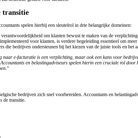
 transitie
ccountants spelen hierbij een sleutelrol in drie belangrijke domeinen:
 verantwoordelijkheid om klanten bewust te maken van de verplichting 
mplementeerd voor klanten, is verdere begeleiding essentieel om meer 
ers die bedrijven ondersteunen bij het kiezen van de juiste tools en het
 naar e-facturatie is een verplichting, maar ook een kans voor bedrijve
ccountants en belastingadviseurs spelen hierin een cruciale rol door be
oen.
”
elgische bedrijven zich snel voorbereiden. Accountants en belastingadvi
 de transitie.
.