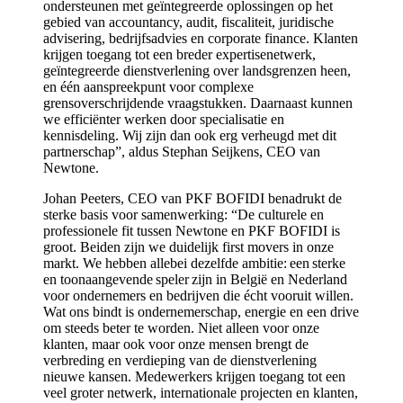
ondersteunen met geïntegreerde oplossingen op het
gebied van accountancy, audit, fiscaliteit, juridische
advisering, bedrijfsadvies en corporate finance. Klanten
krijgen toegang tot een breder expertisenetwerk,
geïntegreerde dienstverlening over landsgrenzen heen,
en één aanspreekpunt voor complexe
grensoverschrijdende vraagstukken. Daarnaast kunnen
we efficiënter werken door specialisatie en
kennisdeling. Wij zijn dan ook erg verheugd met dit
partnerschap”, aldus Stephan Seijkens, CEO van
Newtone.
Johan Peeters, CEO van PKF BOFIDI benadrukt de
sterke basis voor samenwerking: “De culturele en
professionele fit tussen Newtone en PKF BOFIDI is
groot. Beiden zijn we duidelijk first movers in onze
markt. We hebben allebei dezelfde ambitie: een sterke
en toonaangevende speler zijn in België en Nederland
voor ondernemers en bedrijven die écht vooruit willen.
Wat ons bindt is ondernemerschap, energie en een drive
om steeds beter te worden. Niet alleen voor onze
klanten, maar ook voor onze mensen brengt de
verbreding en verdieping van de dienstverlening
nieuwe kansen. Medewerkers krijgen toegang tot een
veel groter netwerk, internationale projecten en klanten,