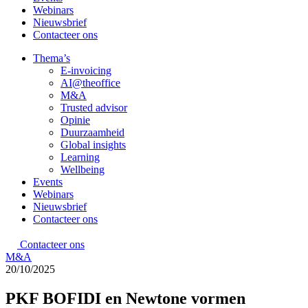
Webinars
Nieuwsbrief
Contacteer ons
Thema’s
E-invoicing
AI@theoffice
M&A
Trusted advisor
Opinie
Duurzaamheid
Global insights
Learning
Wellbeing
Events
Webinars
Nieuwsbrief
Contacteer ons
Contacteer ons
M&A
20/10/2025
PKF BOFIDI en Newtone vormen