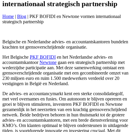
internationaal strategisch partnership
Home
|
Blog
|
PKF BOFIDI en Newtone vormen internationaal
strategisch partnership
Belgische en Nederlandse advies- en accountantskantoren bundelen
krachten tot grensoverschrijdende organisatie.
Het Belgische
PKF BOFIDI
en het Nederlandse advies- en
accountantskantoor
Newtone
gaan een strategisch partnership met
wederzijdse participatie aan. Met deze samenwerking ontstaat een
grensoverschrijdende organisatie met een gecombineerde omzet van
230 miljoen euro en ruim 1.500 medewerkers verdeeld over 20
vestigingen in België en Nederland.
De advies- en accountancymarkt kent een sterke consolidatiegolf,
met veel overnames en fusies. Om autonoom te blijven opereren en
groei te blijven stimuleren, investeren PKF BOFIDI en Newtone
gezamenlijk in het neerzetten van een krachtig grensoverschrijdend
netwerk. Beide bedrijven behoren in hun thuismarkt tot de grotere
advies- en accountantskantoren, met een brede dienstverlening voor
KMO’s. Om klanten optimaal te blijven ondersteunen in uitdagende
tijden, is voortdurende innovatie en investering cruciaal. Met dit