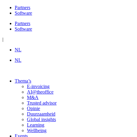
Ga
Partners
naar
Software
de
Partners
inhoud
Software
|
NL
NL
Thema’s
E-invoicing
AI@theoffice
M&A
Trusted advisor
Opinie
Duurzaamheid
Global insights
Learning
Wellbeing
Events