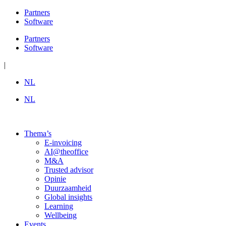
Ga
Partners
naar
Software
de
Partners
inhoud
Software
|
NL
NL
Thema’s
E-invoicing
AI@theoffice
M&A
Trusted advisor
Opinie
Duurzaamheid
Global insights
Learning
Wellbeing
Events