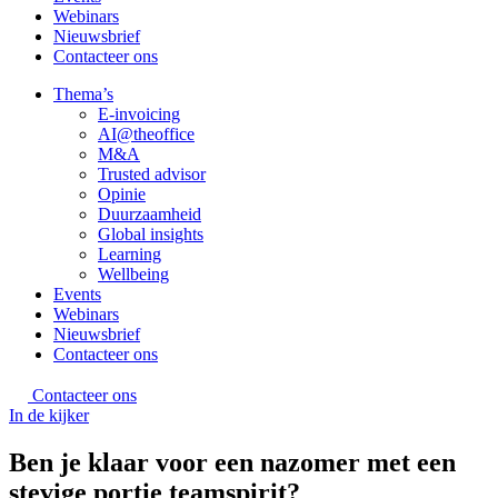
Webinars
Nieuwsbrief
Contacteer ons
Thema’s
E-invoicing
AI@theoffice
M&A
Trusted advisor
Opinie
Duurzaamheid
Global insights
Learning
Wellbeing
Events
Webinars
Nieuwsbrief
Contacteer ons
Contacteer ons
In de kijker
Ben je klaar voor een nazomer met een
stevige portie teamspirit?