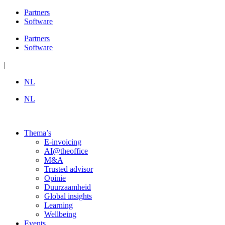
Ga
Partners
naar
Software
de
Partners
inhoud
Software
|
NL
NL
Thema’s
E-invoicing
AI@theoffice
M&A
Trusted advisor
Opinie
Duurzaamheid
Global insights
Learning
Wellbeing
Events